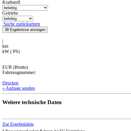
Kraftstoff
Getriebe
Suche zurücksetzen
38 Ergebnisse
anzeigen
|
km
kW ( PS)
EUR (Brutto)
Fahrzeugnummer:
Drucken
» Anfrage senden
Weitere technische Daten
Zur Ergebnisliste
* Neuwagenverkauf im Rahmen der EU-Vermittlung.